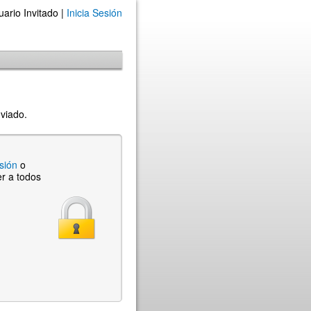
uario Invitado |
Inicia Sesión
nviado.
esión
o
r a todos